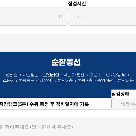
점검시간
순찰동선  
경비실 → 사료창고 → 보일러실 → 제니아 별관 → 후문 1 → CRO동 뒤 → 
후문2 → 본광동문(전자생산) → 본관2층 → 본관3층 → 중앙현관 → 본관서문
점검상태
저장탱크(5톤) 수위 측정 후 경비일지에 기록